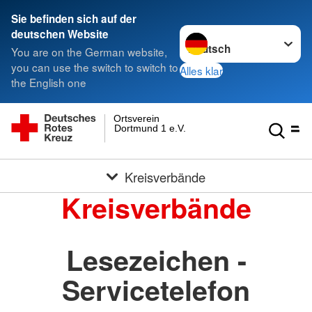
Sie befinden sich auf der
Sprache wechseln zu
deutschen Website
You are on the German website,
you can use the switch to switch to
Alles klar
the English one
Ortsverein
Dortmund 1 e.V.
Kreisverbände
Kreisverbände
Lesezeichen -
Servicetelefon