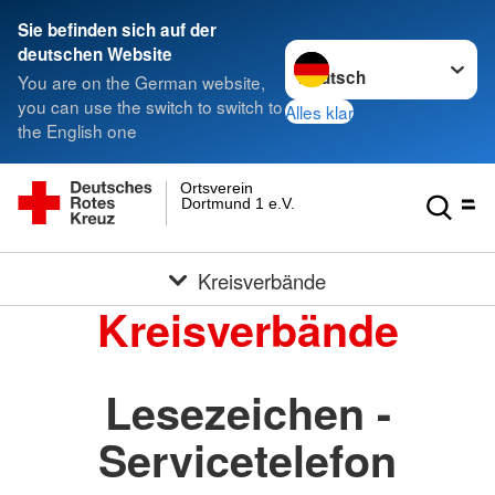
Sie befinden sich auf der
Sprache wechseln zu
deutschen Website
You are on the German website,
you can use the switch to switch to
Alles klar
the English one
Ortsverein
Dortmund 1 e.V.
Kreisverbände
Kreisverbände
Lesezeichen -
Servicetelefon