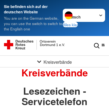
Sie befinden sich auf der
Sprache wechseln zu
deutschen Website
You are on the German website,
you can use the switch to switch to
Alles klar
the English one
Ortsverein
Dortmund 1 e.V.
Kreisverbände
Kreisverbände
Lesezeichen -
Servicetelefon