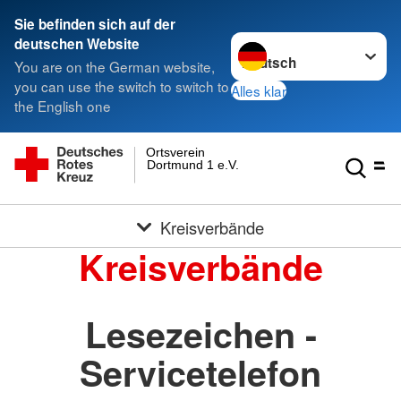
Sie befinden sich auf der
Sprache wechseln zu
deutschen Website
You are on the German website,
you can use the switch to switch to
Alles klar
the English one
Ortsverein
Dortmund 1 e.V.
Kreisverbände
Kreisverbände
Lesezeichen -
Servicetelefon