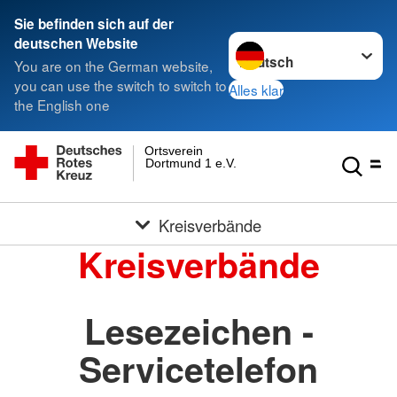
Sie befinden sich auf der
Sprache wechseln zu
deutschen Website
You are on the German website,
you can use the switch to switch to
Alles klar
the English one
Ortsverein
Dortmund 1 e.V.
Kreisverbände
Kreisverbände
Lesezeichen -
Servicetelefon