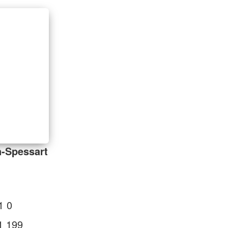
n-Spessart
1
1 0
1 199