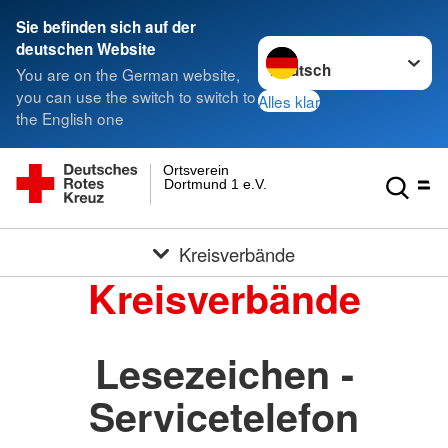
Sie befinden sich auf der
Sprache wechseln zu
deutschen Website
You are on the German website,
you can use the switch to switch to
Alles klar
the English one
Ortsverein
Dortmund 1 e.V.
Kreisverbände
Kreisverbände
Lesezeichen -
Servicetelefon