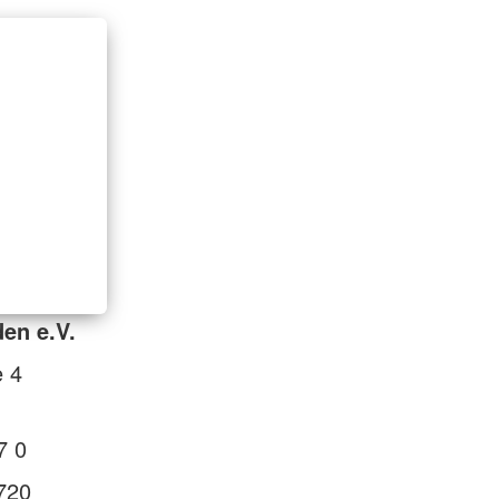
en e.V.
e 4
7 0
720