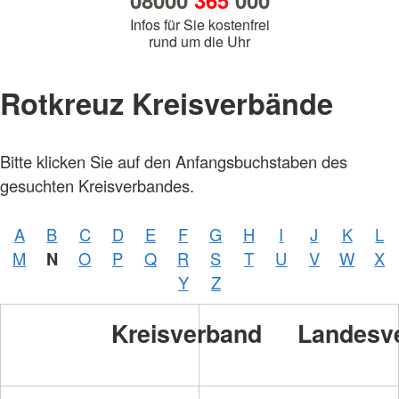
08000
365
000
Infos für Sie kostenfrei
rund um die Uhr
Rotkreuz Kreisverbände
Bitte klicken Sie auf den Anfangsbuchstaben des
gesuchten Kreisverbandes.
A
B
C
D
E
F
G
H
I
J
K
L
M
N
O
P
Q
R
S
T
U
V
W
X
Y
Z
Kreisverband
Landesv