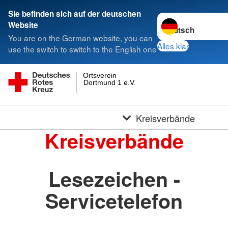
Sie befinden sich auf der deutschen
Sprache wechseln 
Website
You are on the German website, you can
Alles klar
use the switch to switch to the English one
Ortsverein
Dortmund 1 e.V.
Kreisverbände
Kreisverbände
Lesezeichen -
Servicetelefon