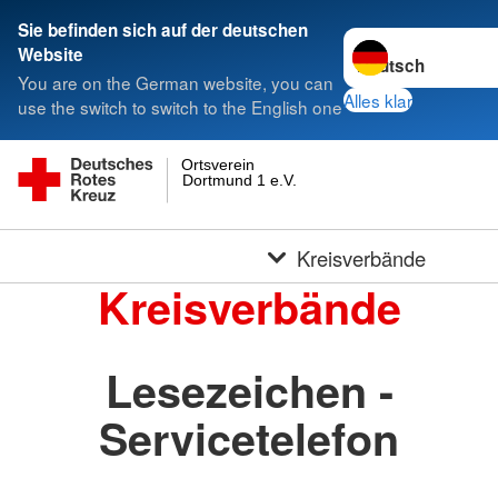
Sie befinden sich auf der deutschen
Sprache wechseln 
Website
You are on the German website, you can
Alles klar
use the switch to switch to the English one
Ortsverein
Dortmund 1 e.V.
Kreisverbände
Kreisverbände
Lesezeichen -
Servicetelefon