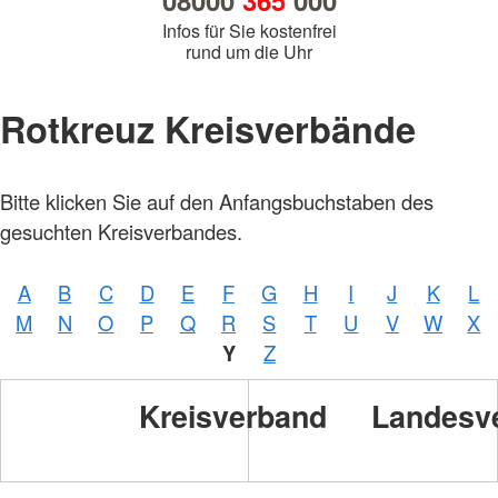
08000
365
000
Infos für Sie kostenfrei
rund um die Uhr
Rotkreuz Kreisverbände
Bitte klicken Sie auf den Anfangsbuchstaben des
gesuchten Kreisverbandes.
A
B
C
D
E
F
G
H
I
J
K
L
M
N
O
P
Q
R
S
T
U
V
W
X
Y
Z
Kreisverband
Landesv