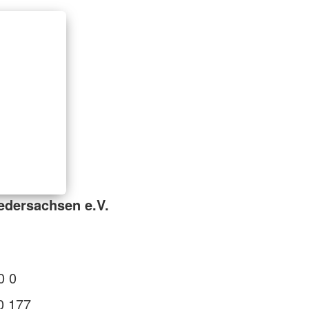
edersachsen e.V.
0 0
0 177