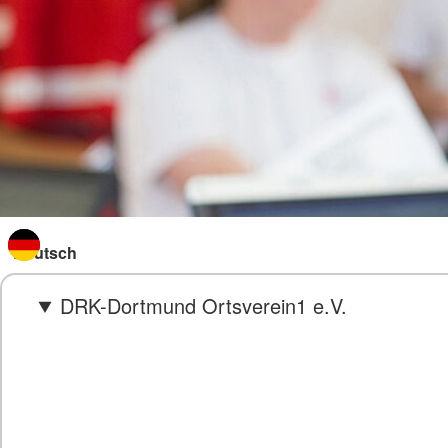
Sprache wechseln zu
DRK-Dortmund Ortsverein1 e.V.