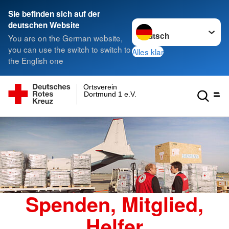
Sie befinden sich auf der
Sprache wechseln zu
deutschen Website
You are on the German website,
you can use the switch to switch to
Alles klar
the English one
Ortsverein
Dortmund 1 e.V.
Spenden, Mitglied,
Helfer