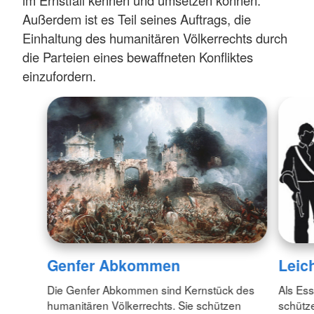
Außerdem ist es Teil seines Auftrags, die
Einhaltung des humanitären Völkerrechts durch
die Parteien eines bewaffneten Konfliktes
einzufordern.
Genfer Abkommen
Leic
Die Genfer Abkommen sind Kernstück des
Als Es
humanitären Völkerrechts. Sie schützen
schütz