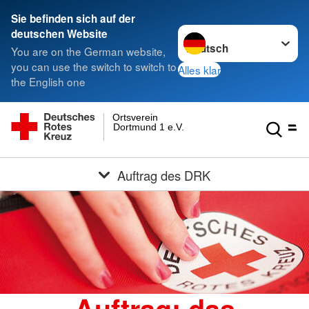
Sie befinden sich auf der
Sprache wechseln zu
deutschen Website
You are on the German website,
you can use the switch to switch to
Alles klar
the English one
Ortsverein
Dortmund 1 e.V.
Auftrag des DRK
Auftrag: das