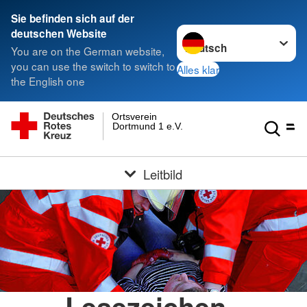
Sie befinden sich auf der
Sprache wechseln zu
deutschen Website
You are on the German website,
you can use the switch to switch to
Alles klar
the English one
Ortsverein
Dortmund 1 e.V.
Leitbild
Lesezeichen -