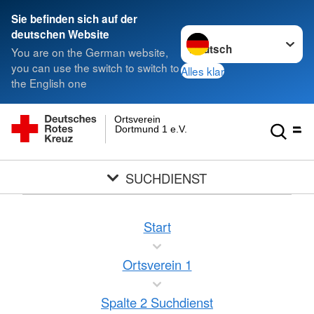
Sie befinden sich auf der
Sprache wechseln zu
deutschen Website
You are on the German website,
you can use the switch to switch to
Alles klar
the English one
Ortsverein
Dortmund 1 e.V.
SUCHDIENST
Start
Ortsverein 1
Spalte 2 Suchdienst