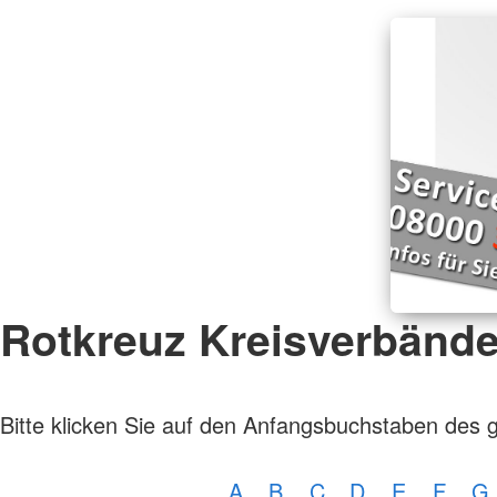
Rotkreuz Kreisverbänd
Bitte klicken Sie auf den Anfangsbuchstaben des 
A
B
C
D
E
F
G