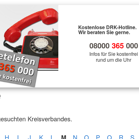
Kostenlose DRK-Hotline.
Wir beraten Sie gerne.
08000
365
000
Infos für Sie kostenfrei
rund um die Uhr
e
gesuchten Kreisverbandes.
H
I
J
K
L
M
N
O
P
Q
R
S