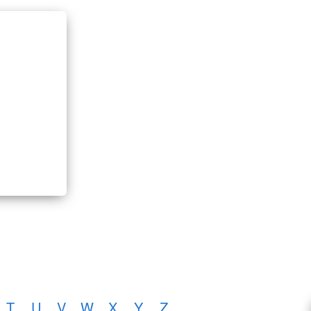
T
U
V
W
X
Y
Z