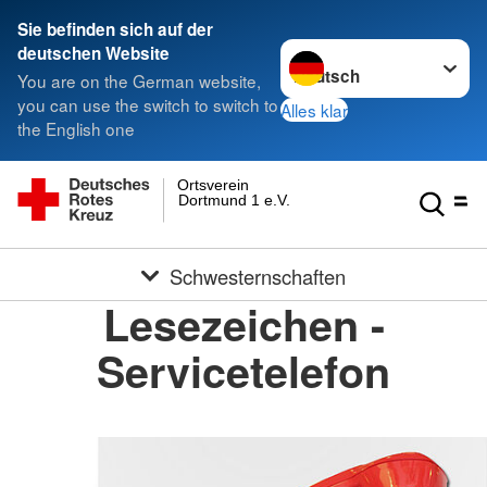
Sie befinden sich auf der
Sprache wechseln zu
deutschen Website
You are on the German website,
you can use the switch to switch to
Alles klar
the English one
Ortsverein
Dortmund 1 e.V.
Schwesternschaften
Lesezeichen -
Servicetelefon