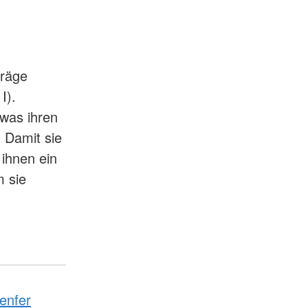
träge
I).
 was ihren
. Damit sie
 ihnen ein
 sie
enfer