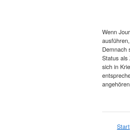
Wenn Journ
ausführen, 
Demnach si
Status als 
sich in Kr
entspreche
angehören, 
Start