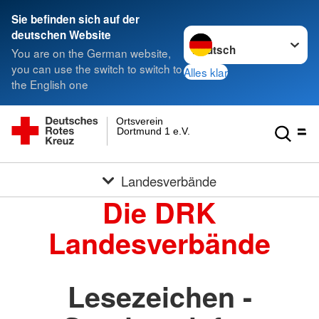
Sie befinden sich auf der
Sprache wechseln zu
deutschen Website
You are on the German website,
you can use the switch to switch to
Alles klar
the English one
Ortsverein
Dortmund 1 e.V.
Landesverbände
Die DRK
Landesverbände
Lesezeichen -